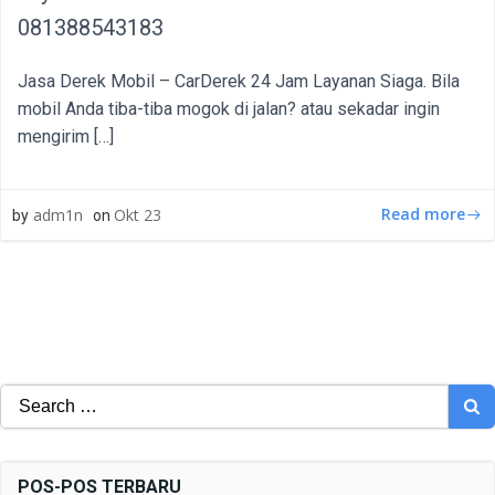
081388543183
Jasa Derek Mobil – CarDerek 24 Jam Layanan Siaga. Bila
mobil Anda tiba-tiba mogok di jalan? atau sekadar ingin
mengirim […]
Read more
adm1n
Okt 23
by
on
Search
for:
POS-POS TERBARU